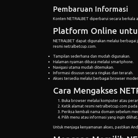
Pembaruan Informasi
Konten NETRALBET diperbarui secara berkala ag
Platform Online untu
Horse's Treasures
NETRALBET dapat digunakan melalui berbagai 
resmi netralbetcup.com.
Tampilan sederhana dan mudah digunakan.
Halaman nyaman dibaca melalui smartphone.
Navigasi utama mudah ditemukan.
Informasi disusun secara ringkas dan terarah.
Akses tersedia melalui berbagai browser moder
Cara Mengakses NE
Buka browser melalui komputer atau perang
Pizza Fiesta
Arct
Ketik alamat resmi netralbetcup.com pada
Periksa kembali nama domain sebelum me
Pilih menu atau informasi yang ingin dilihat.
Untuk menjaga kenyamanan akses, pastikan And