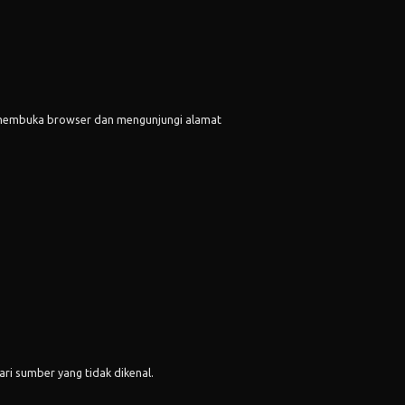
w Rush
Luck of the Devil:
Power Combo
 membuka browser dan mengunjungi alamat
lves
Hades Lost Treasures
i sumber yang tidak dikenal.