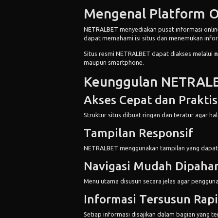
Mengenal Platform 
NETRALBET menyediakan pusat informasi onlin
dapat memahami isi situs dan menemukan inform
Red Hot Riches
Cash 
Situs resmi NETRALBET dapat diakses melalui
n
maupun smartphone.
Keunggulan NETRAL
Akses Cepat dan Praktis
Struktur situs dibuat ringan dan teratur agar 
Tampilan Responsif
NETRALBET menggunakan tampilan yang dapat me
Sweet Jar Xmas
Fire &
Combo
Navigasi Mudah Dipaha
Menu utama disusun secara jelas agar penggun
Informasi Tersusun Rapi
Setiap informasi disajikan dalam bagian yang