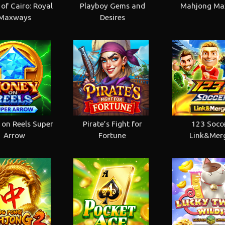
of Cairo: Royal
Playboy Gems and
Mahjong Ma
Maxways
Desires
on Reels Super
Pirate’s Fight for
123 Socc
Arrow
Fortune
Link&Mer