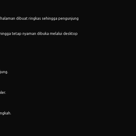
alaman dibuat ringkas sehingga pengunjung
unes
Tiger's Treasures
hingga tetap nyaman dibuka melalui desktop
jung.
ler.
dusa
Seven 7's
ngkah.