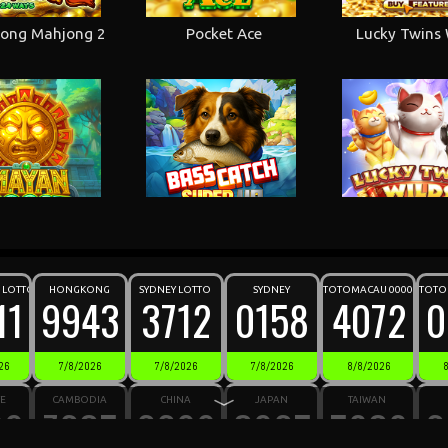
Pong Mahjong 2
Pocket Ace
Lucky Twins 
yan Boost
Bass Catch SUPER UP
Lucky Twins 
Jackpot
 LOTTO
HONGKONG
SYDNEY LOTTO
SYDNEY
TOTOMACAU 0000
TOTO
11
9943
3712
0158
4072
0
26
7/8/2026
7/8/2026
7/8/2026
8/8/2026
YE
CAMBODIA
CHINA
JAPAN
TAIWAN
99
7635
6699
3965
5838
6