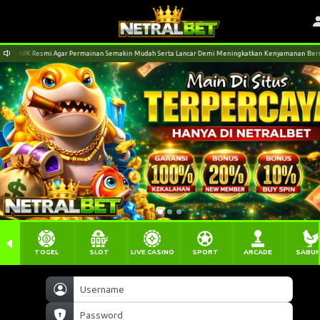
 APK Resmi Agar Permainan Semakin Mudah Serta Lancar Demi Meningkatkan Kenyamanan Bermain 
TOGEL
SLOT
LIVE CASINO
SPORT
ARCADE
SABU