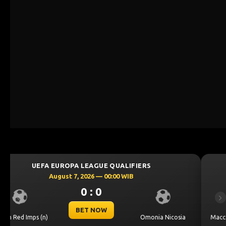
UEFA EUROPA LEAGUE QUALIFIERS
August 6, 2026 — 22:59 WIB
0 : 0
Previous
Ne
BET NOW
icosia
Maccabi Tel Aviv (n)
CSKA Sofi