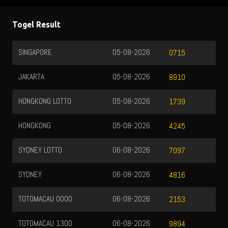
Togel Result
SINGAPORE
05-08-2026
0715
JAKARTA
05-08-2026
8910
HONGKONG LOTTO
05-08-2026
1739
HONGKONG
05-08-2026
4245
SYDNEY LOTTO
06-08-2026
7097
SYDNEY
06-08-2026
4816
TOTOMACAU 0000
06-08-2026
2153
TOTOMACAU 1300
06-08-2026
9894