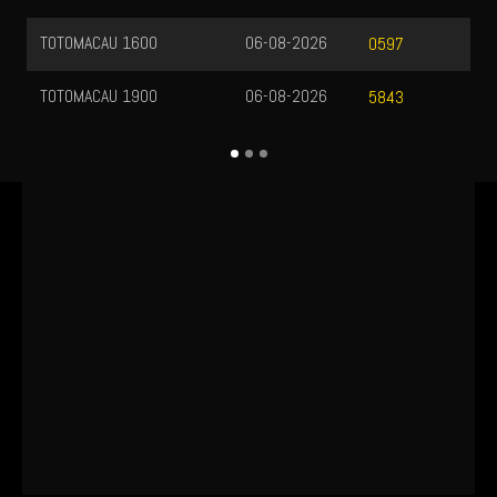
TOTOMACAU 1600
06-08-2026
0597
TOTOMACAU 1900
06-08-2026
5843