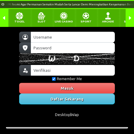
 APK Resmi Agar Permainan Semakin Mudah Serta Lancar Demi Meningkatkan Kenyamanan Bermain 
TOGEL
SLOT
LIVE CASINO
SPORT
ARCADE
SABU
Remember Me
Masuk
Daftar Sekarang
Desktop
Wap