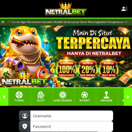
PK Resmi Agar Permainan Semakin Mudah Serta Lancar Demi Meningkatkan Kenyamanan Bermain An
TOGEL
SLOT
LIVE CASINO
SPORT
ARCADE
SABU