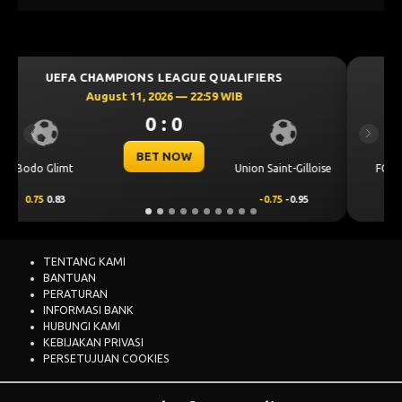
UEFA EUROPA LEAGUE QUALIFIERS
August 11, 2026 — 22:59 WIB
0 : 0
Previous
Next
BET NOW
ise
FC Iberia 1999
Larne FC
0.75
0.88
-0.75
0.94
TENTANG KAMI
BANTUAN
PERATURAN
INFORMASI BANK
HUBUNGI KAMI
KEBIJAKAN PRIVASI
PERSETUJUAN COOKIES