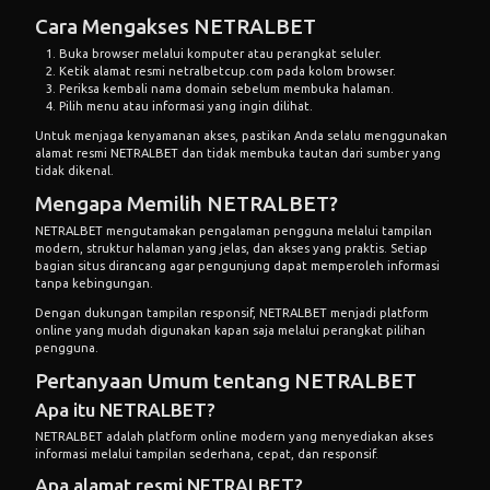
Cara Mengakses NETRALBET
Buka browser melalui komputer atau perangkat seluler.
Ketik alamat resmi netralbetcup.com pada kolom browser.
Periksa kembali nama domain sebelum membuka halaman.
Pilih menu atau informasi yang ingin dilihat.
Untuk menjaga kenyamanan akses, pastikan Anda selalu menggunakan
alamat resmi NETRALBET dan tidak membuka tautan dari sumber yang
tidak dikenal.
Mengapa Memilih NETRALBET?
NETRALBET mengutamakan pengalaman pengguna melalui tampilan
modern, struktur halaman yang jelas, dan akses yang praktis. Setiap
bagian situs dirancang agar pengunjung dapat memperoleh informasi
tanpa kebingungan.
Dengan dukungan tampilan responsif, NETRALBET menjadi platform
online yang mudah digunakan kapan saja melalui perangkat pilihan
pengguna.
Pertanyaan Umum tentang NETRALBET
Apa itu NETRALBET?
NETRALBET adalah platform online modern yang menyediakan akses
informasi melalui tampilan sederhana, cepat, dan responsif.
Apa alamat resmi NETRALBET?