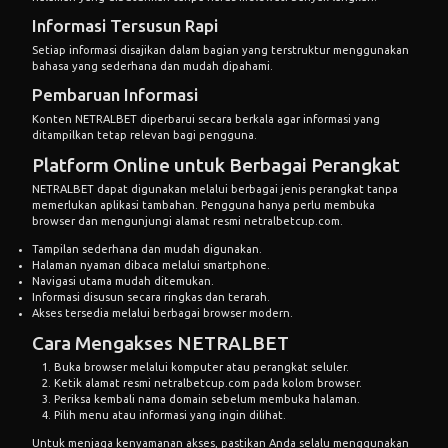
Informasi Tersusun Rapi
Setiap informasi disajikan dalam bagian yang terstruktur menggunakan
bahasa yang sederhana dan mudah dipahami.
Pembaruan Informasi
Konten NETRALBET diperbarui secara berkala agar informasi yang
ditampilkan tetap relevan bagi pengguna.
Platform Online untuk Berbagai Perangkat
NETRALBET dapat digunakan melalui berbagai jenis perangkat tanpa
memerlukan aplikasi tambahan. Pengguna hanya perlu membuka
browser dan mengunjungi alamat resmi netralbetcup.com.
Tampilan sederhana dan mudah digunakan.
Halaman nyaman dibaca melalui smartphone.
Navigasi utama mudah ditemukan.
Informasi disusun secara ringkas dan terarah.
Akses tersedia melalui berbagai browser modern.
Cara Mengakses NETRALBET
Buka browser melalui komputer atau perangkat seluler.
Ketik alamat resmi netralbetcup.com pada kolom browser.
Periksa kembali nama domain sebelum membuka halaman.
Pilih menu atau informasi yang ingin dilihat.
Untuk menjaga kenyamanan akses, pastikan Anda selalu menggunakan