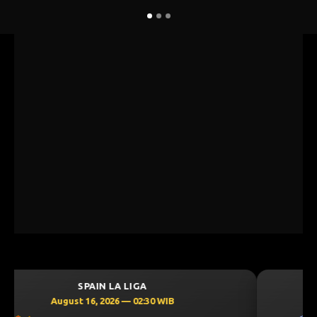
SPAIN LA LIGA
August 16, 2026 — 00:30 WIB