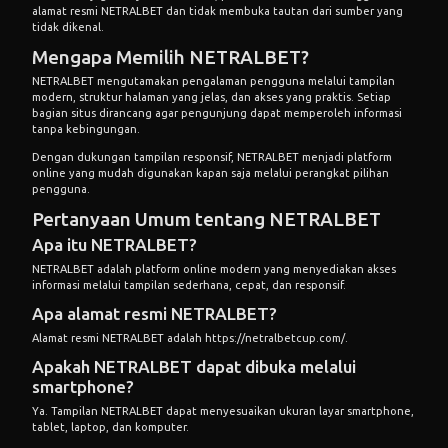
alamat resmi NETRALBET dan tidak membuka tautan dari sumber yang
tidak dikenal.
Mengapa Memilih NETRALBET?
NETRALBET mengutamakan pengalaman pengguna melalui tampilan
modern, struktur halaman yang jelas, dan akses yang praktis. Setiap
bagian situs dirancang agar pengunjung dapat memperoleh informasi
tanpa kebingungan.
Dengan dukungan tampilan responsif, NETRALBET menjadi platform
online yang mudah digunakan kapan saja melalui perangkat pilihan
pengguna.
Pertanyaan Umum tentang NETRALBET
Apa itu NETRALBET?
NETRALBET adalah platform online modern yang menyediakan akses
informasi melalui tampilan sederhana, cepat, dan responsif.
Apa alamat resmi NETRALBET?
Alamat resmi NETRALBET adalah
https://netralbetcup.com/
.
Apakah NETRALBET dapat dibuka melalui
smartphone?
Ya. Tampilan NETRALBET dapat menyesuaikan ukuran layar smartphone,
tablet, laptop, dan komputer.