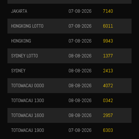
JAKARTA
07-08-2026
T
7140
HONGKONG LOTTO
07-08-2026
B
6011
HONGKONG
07-08-2026
C
9943
SYDNEY LOTTO
08-08-2026
C
1377
SYDNEY
08-08-2026
J
2413
TOTOMACAU 0000
08-08-2026
T
4072
TOTOMACAU 1300
08-08-2026
P
0342
TOTOMACAU 1600
08-08-2026
T
2957
TOTOMACAU 1900
07-08-2026
H
6303