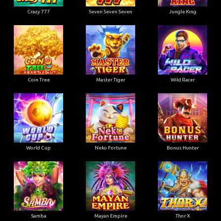
Crazy 777
Seven Seven Seven
Jungle King
Coin Tree
Master Tiger
Wild Racer
World Cup
Neko Fortune
Bonus Hunter
Samba
Mayan Empire
Thor X