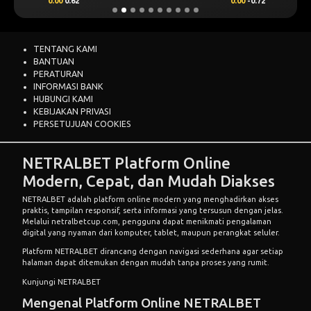
0.00
0.62
0.00
-0.72
TENTANG KAMI
BANTUAN
PERATURAN
INFORMASI BANK
HUBUNGI KAMI
KEBIJAKAN PRIVASI
PERSETUJUAN COOKIES
NETRALBET Platform Online
Modern, Cepat, dan Mudah Diakses
NETRALBET adalah platform online modern yang menghadirkan akses
praktis, tampilan responsif, serta informasi yang tersusun dengan jelas.
Melalui netralbetcup.com, pengguna dapat menikmati pengalaman
digital yang nyaman dari komputer, tablet, maupun perangkat seluler.
Platform NETRALBET dirancang dengan navigasi sederhana agar setiap
halaman dapat ditemukan dengan mudah tanpa proses yang rumit.
Kunjungi NETRALBET
Mengenal Platform Online NETRALBET