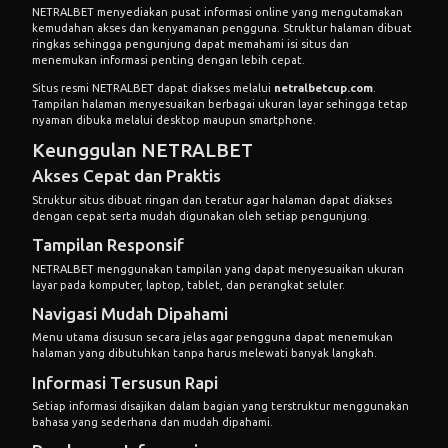
NETRALBET menyediakan pusat informasi online yang mengutamakan
kemudahan akses dan kenyamanan pengguna. Struktur halaman dibuat
ringkas sehingga pengunjung dapat memahami isi situs dan
menemukan informasi penting dengan lebih cepat.
Situs resmi NETRALBET dapat diakses melalui
netralbetcup.com
.
Tampilan halaman menyesuaikan berbagai ukuran layar sehingga tetap
nyaman dibuka melalui desktop maupun smartphone.
Keunggulan NETRALBET
Akses Cepat dan Praktis
Struktur situs dibuat ringan dan teratur agar halaman dapat diakses
dengan cepat serta mudah digunakan oleh setiap pengunjung.
Tampilan Responsif
NETRALBET menggunakan tampilan yang dapat menyesuaikan ukuran
layar pada komputer, laptop, tablet, dan perangkat seluler.
Navigasi Mudah Dipahami
Menu utama disusun secara jelas agar pengguna dapat menemukan
halaman yang dibutuhkan tanpa harus melewati banyak langkah.
Informasi Tersusun Rapi
Setiap informasi disajikan dalam bagian yang terstruktur menggunakan
bahasa yang sederhana dan mudah dipahami.