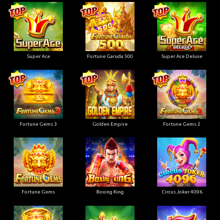
Super Ace
Fortune Garuda 500
Super Ace Deluxe
Fortune Gems 3
Golden Empire
Fortune Gems 2
Fortune Gems
Boxing King
Circus Joker 4096