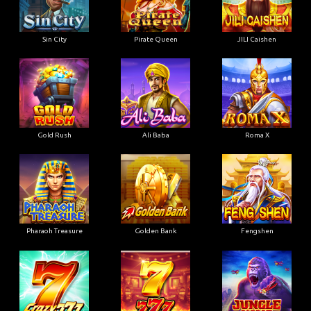
Sin City
Pirate Queen
JILI Caishen
Gold Rush
Ali Baba
Roma X
Pharaoh Treasure
Golden Bank
Fengshen